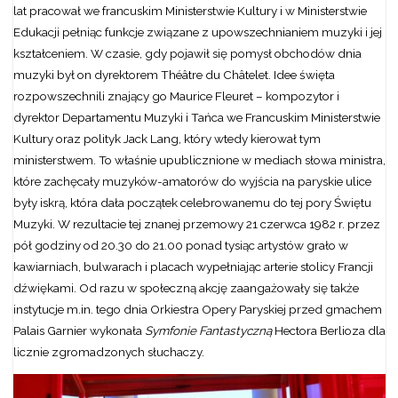
lat pracował we francuskim Ministerstwie Kultury i w Ministerstwie
Edukacji pełniąc funkcje związane z upowszechnianiem muzyki i jej
kształceniem. W czasie, gdy pojawił się pomysł obchodów dnia
muzyki był on dyrektorem Théâtre du Châtelet. Idee święta
rozpowszechnili znający go Maurice Fleuret – kompozytor i
dyrektor Departamentu Muzyki i Tańca we Francuskim Ministerstwie
Kultury oraz polityk Jack Lang, który wtedy kierował tym
ministerstwem. To właśnie upublicznione w mediach słowa ministra,
które zachęcały muzyków-amatorów do wyjścia na paryskie ulice
były iskrą, która dała początek celebrowanemu do tej pory Świętu
Muzyki. W rezultacie tej znanej przemowy 21 czerwca 1982 r. przez
pół godziny od 20.30 do 21.00 ponad tysiąc artystów grało w
kawiarniach, bulwarach i placach wypełniając arterie stolicy Francji
dźwiękami. Od razu w społeczną akcję zaangażowały się także
instytucje m.in. tego dnia Orkiestra Opery Paryskiej przed gmachem
Palais Garnier wykonała
Symfonie Fantastyczną
Hectora Berlioza dla
licznie zgromadzonych słuchaczy.