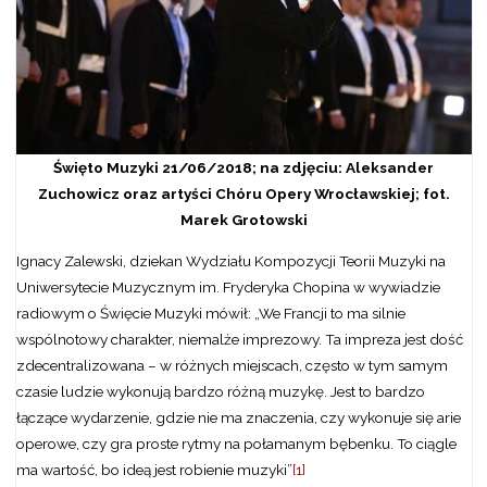
Święto Muzyki 21/06/2018; na zdjęciu: Aleksander
Zuchowicz oraz artyści Chóru Opery Wrocławskiej; fot.
Marek Grotowski
Ignacy Zalewski, dziekan Wydziału Kompozycji Teorii Muzyki na
Uniwersytecie Muzycznym im. Fryderyka Chopina w wywiadzie
radiowym o Święcie Muzyki mówił: „We Francji to ma silnie
wspólnotowy charakter, niemalże imprezowy. Ta impreza jest dość
zdecentralizowana – w różnych miejscach, często w tym samym
czasie ludzie wykonują bardzo różną muzykę. Jest to bardzo
łączące wydarzenie, gdzie nie ma znaczenia, czy wykonuje się arie
operowe, czy gra proste rytmy na połamanym bębenku. To ciągle
ma wartość, bo ideą jest robienie muzyki”
[1]