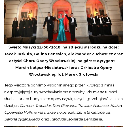
Święto Muzyki 21/06/2018; na zdjęciu w środku na dole:
Jacek Jaskuła, Galina Benevich, Aleksander Zuchowicz oraz
artyści Chóru Opery Wrocławskiej, na górze: dyrygent –
Marcin Nałęcz-Niesiołowski oraz Orkiestra Opery
Wrocławskiej; fot. Marek Grotowski
Tego wieczora pomimo wspomnianego przenikliwego zimna i
niesprzyjającej aury wrocławianie oraz przybyli do miasta turyści
słuchali przed budynkiem opery największych „przebojów” z takich
dzieł jak
Carmen
,
Trubadur, Don Giovanni, Traviata, Nabucco, Halka
i
Opowieści Hoffmanna
a także z operetek:
Zemsta nietoperza,
Barona cygańskiego,
oraz
Kandyda
Leonarda Bernsteina.