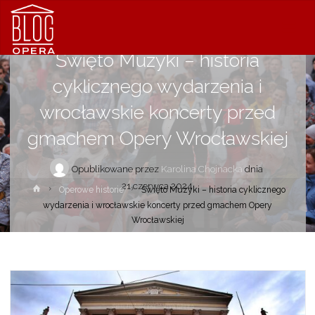
Operowe historie
Święto Muzyki – historia
cyklicznego wydarzenia i
wrocławskie koncerty przed
gmachem Opery Wrocławskiej
Opublikowane przez
Karolina Chojnacka
dnia
21 czerwca 2024
Strona
Operowe historie
Święto Muzyki – historia cyklicznego
główna
wydarzenia i wrocławskie koncerty przed gmachem Opery
Wrocławskiej