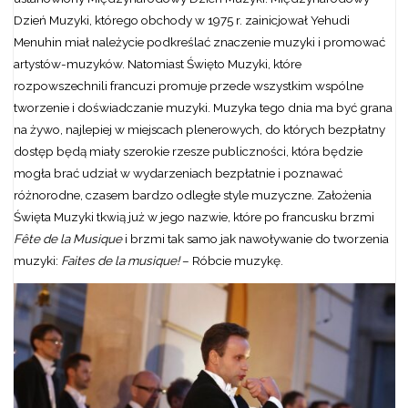
Dzień Muzyki, którego obchody w 1975 r. zainicjował Yehudi
Menuhin miał należycie podkreślać znaczenie muzyki i promować
artystów-muzyków. Natomiast Święto Muzyki, które
rozpowszechnili francuzi promuje przede wszystkim wspólne
tworzenie i doświadczanie muzyki. Muzyka tego dnia ma być grana
na żywo, najlepiej w miejscach plenerowych, do których bezpłatny
dostęp będą miały szerokie rzesze publiczności, która będzie
mogła brać udział w wydarzeniach bezpłatnie i poznawać
różnorodne, czasem bardzo odległe style muzyczne. Założenia
Święta Muzyki tkwią już w jego nazwie, które po francusku brzmi
Fête de la Musique
i brzmi tak samo jak nawoływanie do tworzenia
muzyki:
Faites de la musique!
– Róbcie muzykę.