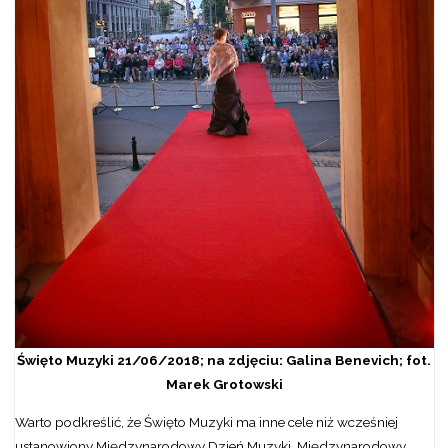
Święto Muzyki 21/06/2018; na zdjęciu: Galina Benevich; fot.
Marek Grotowski
Warto podkreślić, że Święto Muzyki ma inne cele niż wcześniej
ustanowiony Międzynarodowy Dzień Muzyki. Międzynarodowy