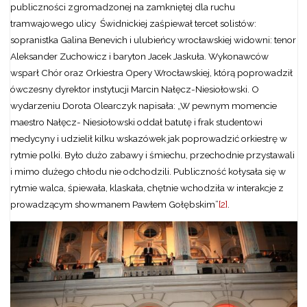
publiczności zgromadzonej na zamkniętej dla ruchu
tramwajowego ulicy Świdnickiej zaśpiewał tercet solistów:
sopranistka Galina Benevich i ulubieńcy wrocławskiej widowni: tenor
Aleksander Zuchowicz i baryton Jacek Jaskuła. Wykonawców
wsparł Chór oraz Orkiestra Opery Wrocławskiej, którą poprowadził
ówczesny dyrektor instytucji Marcin Nałęcz-Niesiołowski. O
wydarzeniu Dorota Olearczyk napisała: „W pewnym momencie
maestro Nałęcz- Niesiołowski oddał batutę i frak studentowi
medycyny i udzielił kilku wskazówek jak poprowadzić orkiestrę w
rytmie polki. Było dużo zabawy i śmiechu, przechodnie przystawali
i mimo dużego chłodu nie odchodzili. Publiczność kołysała się w
rytmie walca, śpiewała, klaskała, chętnie wchodziła w interakcje z
prowadzącym showmanem Pawłem Gołębskim”
[2]
.