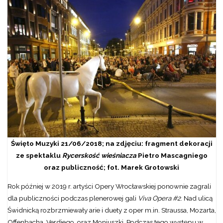
Święto Muzyki 21/06/2018; na zdjęciu: fragment dekoracji
ze spektaklu
Rycerskość wieśniacza
Pietro Mascagniego
oraz publiczność; fot. Marek Grotowski
Rok później w 2019 r. artyści Opery Wrocławskiej ponownie zagrali
dla publiczności podczas plenerowej gali
Viva Opera #2
. Nad ulicą
Świdnicką rozbrzmiewały arie i duety z oper m.in. Straussa, Mozarta,
Offenbacha, Verdiego, oraz Moniuszki. Podczas tego występu w