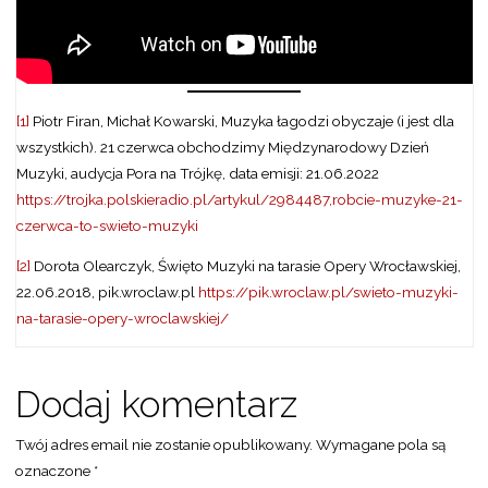
[1]
Piotr Firan, Michał Kowarski, Muzyka łagodzi obyczaje (i jest dla
wszystkich). 21 czerwca obchodzimy Międzynarodowy Dzień
Muzyki, audycja Pora na Trójkę, data emisji: 21.06.2022
https://trojka.polskieradio.pl/artykul/2984487,robcie-muzyke-21-
czerwca-to-swieto-muzyki
[2]
Dorota Olearczyk, Święto Muzyki na tarasie Opery Wrocławskiej,
22.06.2018, pik.wroclaw.pl
https://pik.wroclaw.pl/swieto-muzyki-
na-tarasie-opery-wroclawskiej/
Dodaj komentarz
Twój adres email nie zostanie opublikowany.
Wymagane pola są
oznaczone
*