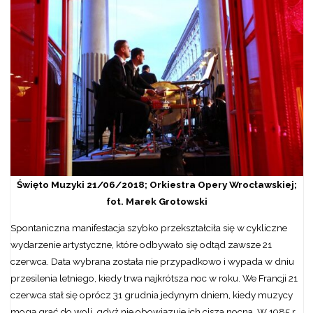
Święto Muzyki 21/06/2018; Orkiestra Opery Wrocławskiej;
fot. Marek Grotowski
Spontaniczna manifestacja szybko przekształciła się w cykliczne
wydarzenie artystyczne, które odbywało się odtąd zawsze 21
czerwca. Data wybrana została nie przypadkowo i wypada w dniu
przesilenia letniego, kiedy trwa najkrótsza noc w roku. We Francji 21
czerwca stał się oprócz 31 grudnia jedynym dniem, kiedy muzycy
mogą grać do woli, gdyż nie obowiązuje ich cisza nocna. W 1985 r.