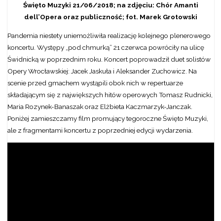
Święto Muzyki 21/06/2018; na zdjęciu: Chór Amanti
dell’Opera oraz publiczność; fot. Marek Grotowski
Pandemia niestety uniemożliwiła realizację kolejnego plenerowego
koncertu. Występy „pod chmurką” 21 czerwca powróciły na ulicę
Świdnicką w poprzednim roku. Koncert poprowadził duet solistów
Opery Wrocławskiej: Jacek Jaskuła i Aleksander Zuchowicz. Na
scenie przed gmachem wystąpili obok nich w repertuarze
składającym się z największych hitów operowych Tomasz Rudnicki,
Maria Rozynek-Banaszak oraz Elżbieta Kaczmarzyk-Janczak.
Poniżej zamieszczamy film promujący tegoroczne Święto Muzyki,
ale z fragmentami koncertu z poprzedniej edycji wydarzenia.