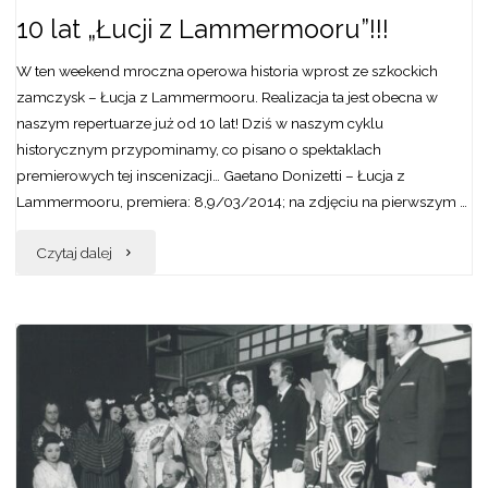
10 lat „Łucji z Lammermooru”!!!
„Cyganerii”
W ten weekend mroczna operowa historia wprost ze szkockich
Giacomo
zamczysk – Łucja z Lammermooru. Realizacja ta jest obecna w
naszym repertuarze już od 10 lat! Dziś w naszym cyklu
Pucciniego"
historycznym przypominamy, co pisano o spektaklach
premierowych tej inscenizacji… Gaetano Donizetti – Łucja z
Lammermooru, premiera: 8,9/03/2014; na zdjęciu na pierwszym …
"10
Czytaj dalej
lat
„Łucji
z
Lammermooru”!!!"