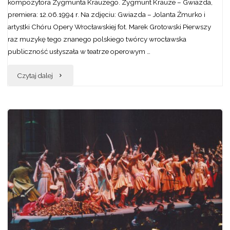
kompozytora Zygmunta Krauzego. Zygmunt Krauze – Gwiazda,
premiera: 12.06.1994 r. Na zdjęciu: Gwiazda – Jolanta Żmurko i
artystki Chóru Opery Wrocławskiej fot. Marek Grotowski Pierwszy
raz muzykę tego znanego polskiego twórcy wrocławska
publiczność usłyszała w teatrze operowym …
"Sceniczne
Czytaj dalej
realizacje
kompozycji
Zygmunta
Krauzego
w
Operze
Wrocławskiej