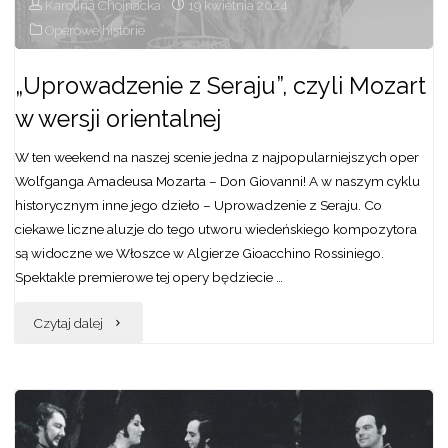
Karolina Chojnacka
19 kwietnia 2024
scenie
Operowe historie
Opery
„Uprowadzenie z Seraju”, czyli Mozart
Wrocławskiej"
w wersji orientalnej
W ten weekend na naszej scenie jedna z najpopularniejszych oper
Wolfganga Amadeusa Mozarta – Don Giovanni! A w naszym cyklu
historycznym inne jego dzieło – Uprowadzenie z Seraju. Co
ciekawe liczne aluzje do tego utworu wiedeńskiego kompozytora
są widoczne we Włoszce w Algierze Gioacchino Rossiniego.
Spektakle premierowe tej opery będziecie …
"„Uprowadzenie
Czytaj dalej
z
Seraju”,
czyli