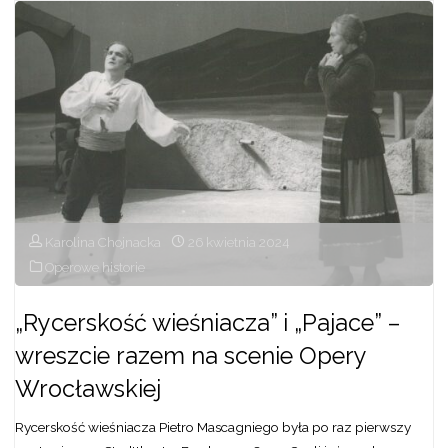
„Straszny
dwór”
Stanisława
Moniuszki
na
scenie
Karolina Chojnacka
26 kwietnia 2024
Opery
Operowe historie
Wrocławskiej"
„Rycerskość wieśniacza” i „Pajace” –
wreszcie razem na scenie Opery
Wrocławskiej
Rycerskość wieśniacza Pietro Mascagniego była po raz pierwszy