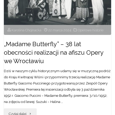
Karolina Chojnacka
22 marca 2024
Operowe historie
„Madame Butterfly” – 38 lat
obecności realizacji na afiszu Opery
we Wrocławiu
Dziś w naszym cyklu historycznym udamy się w muzyczną podróż
do Kraju Kwitnącej Wiśni i przypomnimy trzecią realizację Madame
Butterfly Giacomo Pucciniego przygotowaną przez Zespół Opery
Wrocławskiej. Premiera tej inscenizacji odbyła się 3 października
1952 r. Giacomo Puccini – Madame Butterfly, premiera: 3/10/1952;
na zdjęciu od lewej: Suzuki – Halina …
"„Madame
Czytaj dalej