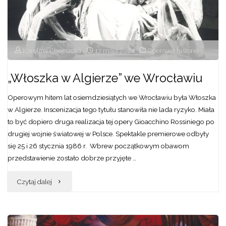
wielkiego
kompozytora"
Karolina Chojnacka
17 maja 2024
Operowe historie
„Włoszka w Algierze” we Wrocławiu
Operowym hitem lat osiemdziesiątych we Wrocławiu była Włoszka
w Algierze. Inscenizacja tego tytułu stanowiła nie lada ryzyko. Miała
to być dopiero druga realizacja tej opery Gioacchino Rossiniego po
drugiej wojnie światowej w Polsce. Spektakle premierowe odbyły
się 25 i 26 stycznia 1986 r. Wbrew początkowym obawom
przedstawienie zostało dobrze przyjęte …
"„Włoszka
Czytaj dalej
w
Algierze”