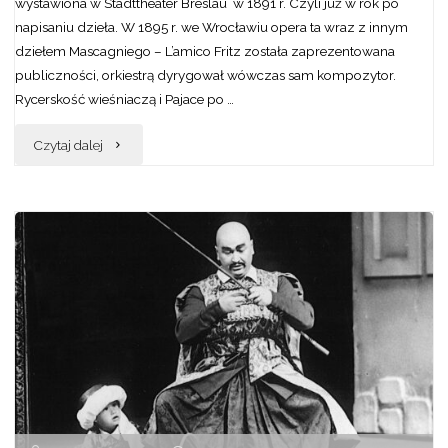
wystawiona w Stadttheater Breslau w 1891 r. Czyli już w rok po
napisaniu dzieła. W 1895 r. we Wrocławiu opera ta wraz z innym
dziełem Mascagniego – L’amico Fritz została zaprezentowana
publiczności, orkiestrą dyrygował wówczas sam kompozytor.
Rycerskość wieśniaczą i Pajace po …
"„Rycerskość
Czytaj dalej
wieśniacza”
i
„Pajace”
–
wreszcie
razem
na