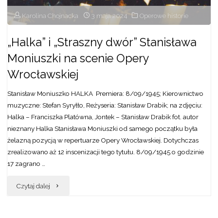
"
Karolina Chojnacka
3 maja 2024
Operowe historie
„Halka” i „Straszny dwór” Stanisława
Moniuszki na scenie Opery
Wrocławskiej
Stanisław Moniuszko HALKA Premiera: 8/09/1945; Kierownictwo
muzyczne: Stefan Syryłło, Reżyseria: Stanisław Drabik; na zdjęciu:
Halka – Franciszka Platówna, Jontek – Stanisław Drabik fot. autor
nieznany Halka Stanisława Moniuszki od samego początku była
żelazną pozycją w repertuarze Opery Wrocławskiej. Dotychczas
zrealizowano aż 12 inscenizacji tego tytułu. 8/09/1945 o godzinie
17 zagrano …
"„Halka”
Czytaj dalej
i