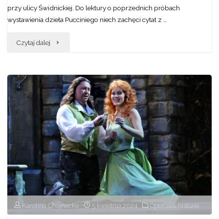
przy ulicy Świdnickiej. Do lektury o poprzednich próbach
wystawienia dzieła Pucciniego niech zachęci cytat z …
"Paryska
Czytaj dalej
bohema
i
jej
historia
na
wrocławskiej
scenie
–
Karolina Chojnacka
5 kwietnia 2024
Operowe historie
realizacje