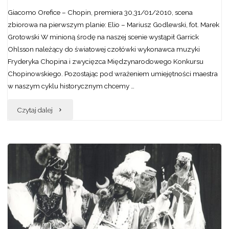
Giacomo Orefice – Chopin, premiera 30,31/01/2010, scena
zbiorowa na pierwszym planie: Elio – Mariusz Godlewski, fot. Marek
Grotowski W minioną środę na naszej scenie wystąpił Garrick
Ohlsson należący do światowej czołówki wykonawca muzyki
Fryderyka Chopina i zwycięzca Międzynarodowego Konkursu
Chopinowskiego. Pozostając pod wrażeniem umiejętności maestra
w naszym cyklu historycznym chcemy …
"„Chopin”
Czytaj dalej
Giacomo
Orefice
–
operowy
portret