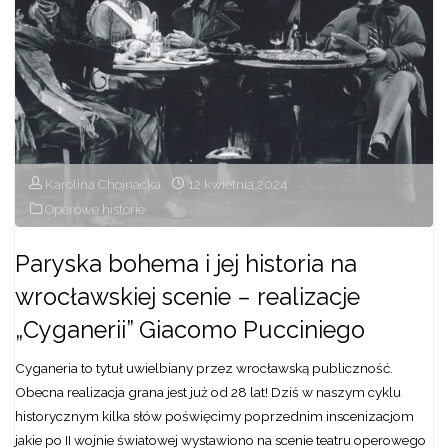
Mozart
w
wersji
orientalnej"
Karolina Chojnacka
12 kwietnia 2024
Operowe historie
Paryska bohema i jej historia na
wrocławskiej scenie – realizacje
„Cyganerii” Giacomo Pucciniego
Cyganeria to tytuł uwielbiany przez wrocławską publiczność.
Obecna realizacja grana jest już od 28 lat! Dziś w naszym cyklu
historycznym kilka słów poświęcimy poprzednim inscenizacjom
jakie po II wojnie światowej wystawiono na scenie teatru operowego