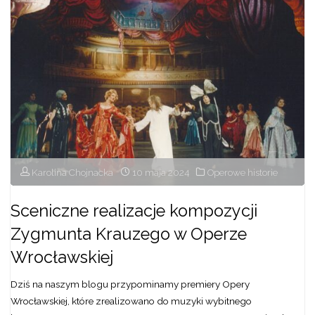
we
Wrocławiu"
Karolina Chojnacka
10 maja 2024
Operowe historie
Sceniczne realizacje kompozycji
Zygmunta Krauzego w Operze
Wrocławskiej
Dziś na naszym blogu przypominamy premiery Opery
Wrocławskiej, które zrealizowano do muzyki wybitnego