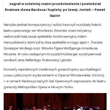
zagrał w ostatniej części przedstawienia i powiedział
finałowe słowa Bardosa i kuplety; po lewej: Jontek – Paweł
Gąsior
Nie tylko jednak kompozytorzy i soliści tworzyli rozdziały historii
teatru operowego we Wrocławiu. Również znani reżyserzy
realizowali tutaj swoje spektakle. Kontrowersyjny Adam
Hanuszkiewicz stworzył tu dwa spektakle w ciągu 1990 r.
Traviatę
Giuseppe Verdiego oraz
Wesele Figara
Wolfganga Amadeusa
Mozarta. W roku następnym Krzysztof Kolberger wyreżyserował
wodewil Jana Stefaniego
Krakowiacy i górale
.
Koncerty największych światowych gwiazd opery są od jakiegoś
czasu cyklicznymi wydarzeniami w Operze Wrocławskiej. Od 2013
r. w ramach Nadzwyczajnych Gal Operowych zapraszano do teatru
gwiazdy Metropolitan Opera w Nowym Yorku.