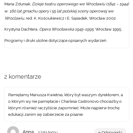
Maria Zduniak,
Dzieje teatru operowego we Wrocławiu (1841 – 1944)
w:
160 lat gmachu opery i 55 lat polskiej sceny operowej we
Wroclawiu
, red. K. Kościukiewicz i E. Sąsiadek, Wrocław 2002.
Krystyna Dachtera,
Opera Wrocławska 1945-1995
, Wrocław 1995.
Programy i druki ulotne dotyczące opisanych wydarzeń.
2 komentarze
Pamiętamy Mariusza Kwietnia, który był waszym dyrektorem, a
o którym wy nie pamiętacie i Charlesa Castronovo chociażby o
którym również raczyliście zapomnieć. Może najpierw trochę
edukacji zanim się zabierzecie za pisanie
Anna
3 lata temu
Odpowiedz