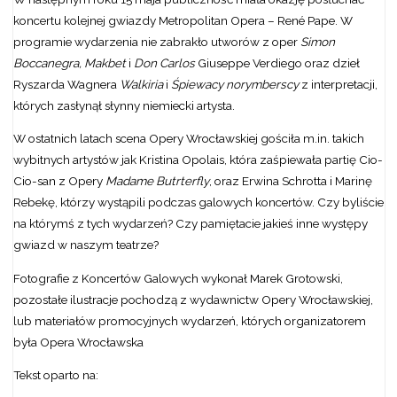
koncertu kolejnej gwiazdy Metropolitan Opera – René Pape. W
programie wydarzenia nie zabrakło utworów z oper
Simon
Boccanegra, Makbet
i
Don Carlos
Giuseppe Verdiego oraz dzieł
Ryszarda Wagnera
Walkiria
i
Śpiewacy norymberscy
z interpretacji,
których zasłynął słynny niemiecki artysta.
W ostatnich latach scena Opery Wrocławskiej gościła m.in. takich
wybitnych artystów jak Kristina Opolais, która zaśpiewała partię Cio-
Cio-san z Opery
Madame Butrterfly
, oraz Erwina Schrotta i Marinę
Rebekę, którzy wystąpili podczas galowych koncertów. Czy byliście
na którymś z tych wydarzeń? Czy pamiętacie jakieś inne występy
gwiazd w naszym teatrze?
Fotografie z Koncertów Galowych wykonał Marek Grotowski,
pozostałe ilustracje pochodzą z wydawnictw Opery Wrocławskiej,
lub materiałów promocyjnych wydarzeń, których organizatorem
była Opera Wrocławska
Tekst oparto na: