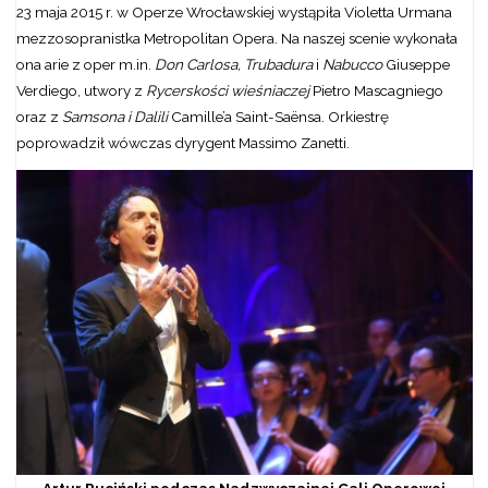
23 maja 2015 r. w Operze Wrocławskiej wystąpiła Violetta Urmana
mezzosopranistka Metropolitan Opera. Na naszej scenie wykonała
ona arie z oper m.in.
Don Carlosa, Trubadura
i
Nabucco
Giuseppe
Verdiego, utwory z
Rycerskości wieśniaczej
Pietro Mascagniego
oraz z
Samsona i Dalili
Camille’a Saint-Saënsa. Orkiestrę
poprowadził wówczas dyrygent Massimo Zanetti.