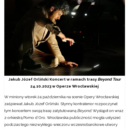
Jakub Józef Orliński Koncert w ramach trasy
Beyond Tour
24.10.2023 w Operze Wrocławskiej
W miniony wtorek 24 października na scenie Opery Wrocławskiej
zaśpiewał Jakub Józef Orliński. Słynny kontratenor rozpoczynał
tym koncertem swoją trasę zatytułowaną
Beyond.
Wystąpił on wraz
z orkiestrą Pomo d’Oro. Wrocławska publiczność mogła usłyszeć
podczas tego niezwykłego wieczoru wczesnobarokowe utwory