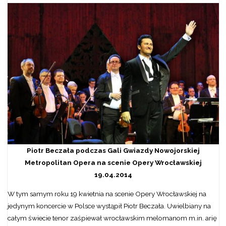
Piotr Beczała podczas Gali Gwiazdy Nowojorskiej
Metropolitan Opera na scenie Opery Wrocławskiej
19.04.2014
W tym samym roku 19 kwietnia na scenie Opery Wrocławskiej na
jedynym koncercie w Polsce wystąpił Piotr Beczała. Uwielbiany na
całym świecie tenor zaśpiewał wrocławskim melomanom m.in. arię