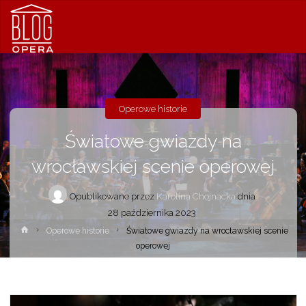
Operowe historie
Światowe gwiazdy na
wrocławskiej scenie operowej
Opublikowane przez
Karolina Chojnacka
dnia
28 października 2023
Strona
Operowe historie
Światowe gwiazdy na wrocławskiej scenie
główna
operowej