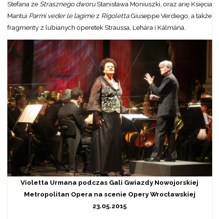
Stefana ze
Strasznego dworu
Stanisława Moniuszki, oraz arię Księcia
Mantui
Parmi veder le lagime
z
Rigoletta
Giuseppe Verdiego, a także
fragmenty z lubianych operetek Straussa, Lehára i Kálmána.
Violetta Urmana podczas Gali Gwiazdy Nowojorskiej
Metropolitan Opera na scenie Opery Wrocławskiej
23.05.2015