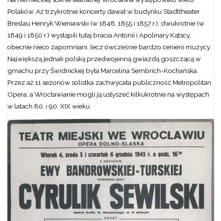
Polaków. Aż trzykrotnie koncerty dawał w budynku Stadttheater
Breslau Henryk Wieniawski (w 1848, 1855 i 1857 r.), dwukrotnie (w
1849 i 1850 r.) wystąpili tutaj bracia Antonii i Apolinary Kątscy,
obecnie nieco zapomniani, lecz ówcześnie bardzo cenieni muzycy.
Największą jednak polską przedwojenną gwiazdą goszczącą w
gmachu przy Świdnickiej była Marcelina Sembrich-Kochańska.
Przez aż 11 sezonów solistka zachwycała publiczność Metropolitan
Opera, a Wrocławianie mogli ją usłyszeć kilkukrotnie na występach
w latach 80. i 90. XIX wieku.