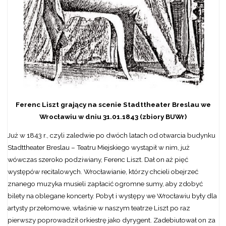
Ferenc Liszt grający na scenie Stadttheater Breslau we
Wrocławiu w dniu 31.01.1843 (zbiory BUWr)
Już w 1843 r., czyli zaledwie po dwóch latach od otwarcia budynku
Stadttheater Breslau – Teatru Miejskiego wystąpił w nim, już
wówczas szeroko podziwiany, Ferenc Liszt. Dał on aż pięć
występów recitalowych. Wrocławianie, którzy chcieli obejrzeć
znanego muzyka musieli zapłacić ogromne sumy, aby zdobyć
bilety na oblegane koncerty. Pobyt i występy we Wrocławiu były dla
artysty przełomowe, właśnie w naszym teatrze Liszt po raz
pierwszy poprowadził orkiestrę jako dyrygent. Zadebiutował on za