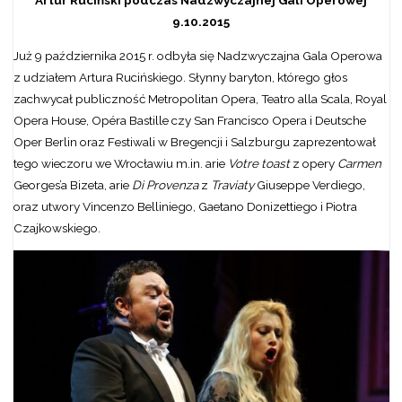
Artur Ruciński podczas Nadzwyczajnej Gali Operowej
9.10.2015
Już 9 października 2015 r. odbyła się Nadzwyczajna Gala Operowa
z udziałem Artura Rucińskiego. Słynny baryton, którego głos
zachwycał publiczność Metropolitan Opera, Teatro alla Scala, Royal
Opera House, Opéra Bastille czy San Francisco Opera i Deutsche
Oper Berlin oraz Festiwali w Bregencji i Salzburgu zaprezentował
tego wieczoru we Wrocławiu m.in. arie
Votre toast
z opery
Carmen
Georges’a Bizeta, arie
Di Provenza
z
Traviaty
Giuseppe Verdiego,
oraz utwory Vincenzo Belliniego, Gaetano Donizettiego i Piotra
Czajkowskiego.