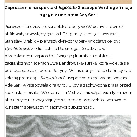
Zaproszenie na spektakl
Rigoletto
Giuseppe Verdiego 3 maja
1945 r. z udziałem Ady Sari
Pierwsze lata działalności polskiej opery we Wrocławiu również
obfitowały w występy gwiazd. Drugim tytułem, jaki wystawił
Stanisław Drabik – pierwszy dyrektor Opery Wrocławskiej był
Cyrulik Sewilski
Gioacchino Rossiniego. Do udziału w
przedstawieniu zaprosił on święcącą triumfy na polskich i
zagranicznych scenach Ewę Bandrowską-Turską, która wcieliła się
podczas spektakli w rolę Rozyny. W następnym roku do pracy nad
kolejną premierą –
Rigolettem
Giuseppe Verdiego zaangażowano
Adę Sari. Występowała ona w roli Gildy, a zachwycona prasa przed
spektaklem pisała: „Wielka nasza Mistrzyni niewątpliwie i tym razem
obok swych nadzwyczajnych walorów głosowych, całym swoim
kunsztem śpiewaczym zachwyci publiczność”.