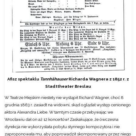
Afisz spektaklu
Tannhähauser
Richarda Wagnera z 1852 r. z
Stadttheater Breslau
W Teatrze Miejskim niestety nie wystąpił Richard Wagner, choć 8
grudnia 1863 r. zasiadł na widowni, skąd oglądał występ cenionego
aktora Alexandra Liebe. W tamtym czasie przebywając we
Wrocławiu dał on aż 12 koncertów! Zaskakujące, że ówczesna
dyrekcja nie wykorzystała pobytu słynnego kompozytora i nie
zaproponowała mu, aby poprowadził skomponowany przez niego