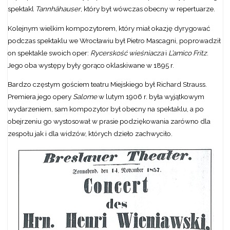
spektakl
Tannh
ähauser
, który był wówczas obecny w repertuarze.
Kolejnym wielkim kompozytorem, który miał okazję dyrygować
podczas spektaklu we Wrocławiu był Pietro Mascagni, poprowadził
on spektakle swoich oper:
Rycerskość wieśniacza
i
L’amico Fritz
.
Jego oba występy były gorąco oklaskiwane w 1895 r.
Bardzo częstym gościem teatru Miejskiego był Richard Strauss.
Premiera jego opery
Salome
w lutym 1906 r. była wyjątkowym
wydarzeniem, sam kompozytor był obecny na spektaklu, a po
obejrzeniu go wystosował w prasie podziękowania zarówno dla
zespołu jak i dla widzów, których dzieło zachwyciło.