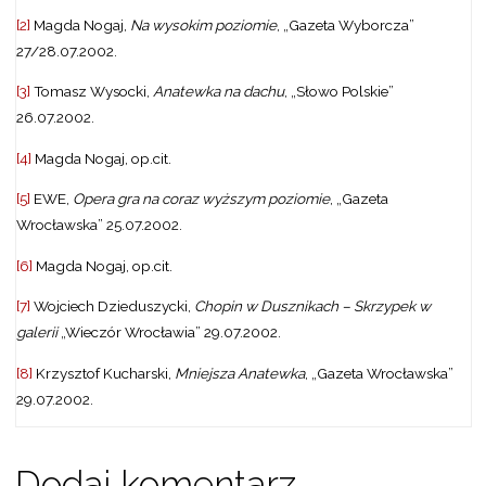
[2]
Magda Nogaj,
Na wysokim poziomie
, „Gazeta Wyborcza”
27/28.07.2002.
[3]
Tomasz Wysocki,
Anatewka na dachu
, „Słowo Polskie”
26.07.2002.
[4]
Magda Nogaj, op.cit.
[5]
EWE,
Opera gra na coraz wyższym poziomie
, „Gazeta
Wrocławska” 25.07.2002.
[6]
Magda Nogaj, op.cit.
[7]
Wojciech Dzieduszycki,
Chopin w Dusznikach – Skrzypek w
galerii
„Wieczór Wrocławia” 29.07.2002.
[8]
Krzysztof Kucharski,
Mniejsza Anatewka
, „Gazeta Wrocławska”
29.07.2002.
Dodaj komentarz