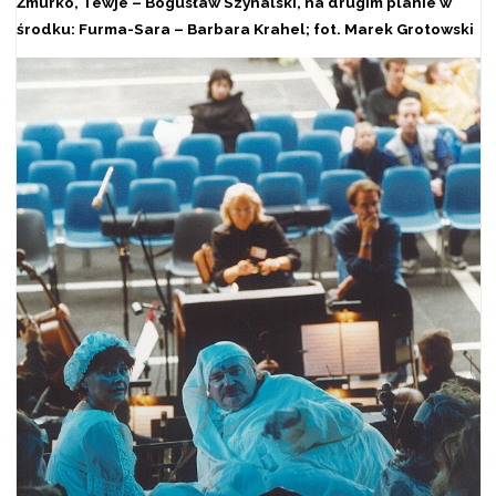
Żmurko, Tewje – Bogusław Szynalski, na drugim planie w
środku: Furma-Sara – Barbara Krahel; fot. Marek Grotowski