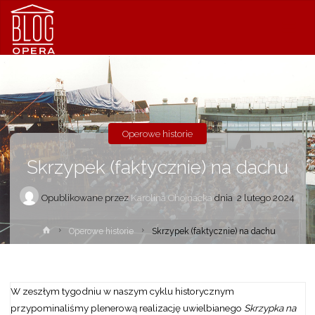
Operowe historie
Skrzypek (faktycznie) na dachu
Opublikowane przez
Karolina Chojnacka
dnia
2 lutego 2024
Strona
Operowe historie
Skrzypek (faktycznie) na dachu
główna
W zeszłym tygodniu w naszym cyklu historycznym
przypominaliśmy plenerową realizację uwielbianego
Skrzypka na