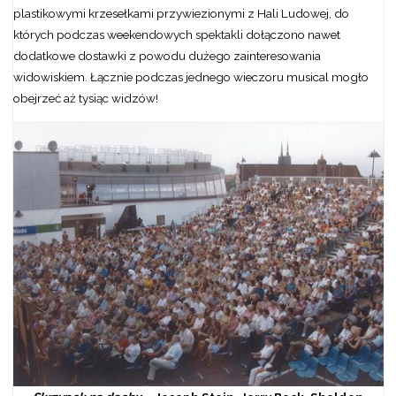
plastikowymi krzesełkami przywiezionymi z Hali Ludowej, do
których podczas weekendowych spektakli dołączono nawet
dodatkowe dostawki z powodu dużego zainteresowania
widowiskiem. Łącznie podczas jednego wieczoru musical mogło
obejrzeć aż tysiąc widzów!