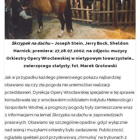
Skrzypek na dachu
– Joseph Stein, Jerry Bock, Sheldon
Harnick; premiera: 27,28.07.2002; na zdjęciu: muzycy
Orkiestry Opery Wrocławskiej w nietypowym towarzystwie…
zwierzęcego statysty; fot. Marek Grotowski
Jak w przypadku każdego plenerowego pokazu najbardziej
obawiano się czy zła pogoda nie uniemożliwi realizacji
przedstawień. Dyrekcja Opery Wrocławskiej specjalnie w tej sprawie
konsultowała się z wrocławskim oddziałem Instytutu Meteorologii i
Gospodarki Wodnej, a prognozy pogody były zamieszczane wraz
z informacjami na temat
Skrzypka na dachu
w zapowiedziach
prasowych. Obawiano się szczególnie opadów, gdyż wyłącznie
nad sceną i muzykami orkiestry było zadaszenie. Publiczność
oglądała spektakl pod przysłowiową „chmurką” na trybunach z