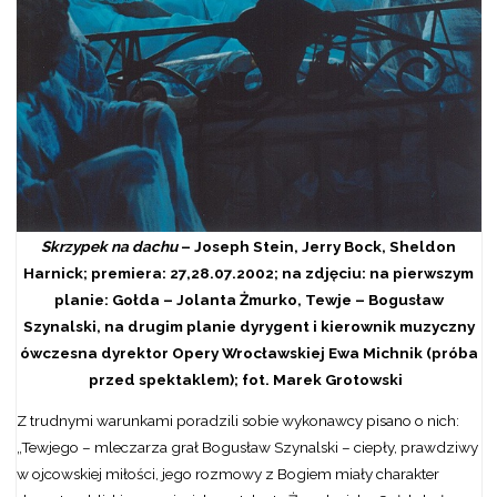
Skrzypek na dachu
– Joseph Stein, Jerry Bock, Sheldon
Harnick; premiera: 27,28.07.2002; na zdjęciu: na pierwszym
planie: Gołda – Jolanta Żmurko, Tewje – Bogusław
Szynalski, na drugim planie dyrygent i kierownik muzyczny
ówczesna dyrektor Opery Wrocławskiej Ewa Michnik (próba
przed spektaklem); fot. Marek Grotowski
Z trudnymi warunkami poradzili sobie wykonawcy pisano o nich:
„Tewjego – mleczarza grał Bogusław Szynalski – ciepły, prawdziwy
w ojcowskiej miłości, jego rozmowy z Bogiem miały charakter