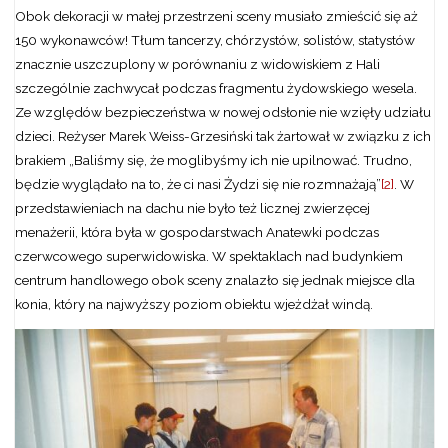
Obok dekoracji w małej przestrzeni sceny musiało zmieścić się aż
150 wykonawców! Tłum tancerzy, chórzystów, solistów, statystów
znacznie uszczuplony w porównaniu z widowiskiem z Hali
szczególnie zachwycał podczas fragmentu żydowskiego wesela.
Ze względów bezpieczeństwa w nowej odsłonie nie wzięły udziału
dzieci. Reżyser Marek Weiss-Grzesiński tak żartował w związku z ich
brakiem „Baliśmy się, że moglibyśmy ich nie upilnować. Trudno,
będzie wyglądało na to, że ci nasi Żydzi się nie rozmnażają”
[2]
. W
przedstawieniach na dachu nie było też licznej zwierzęcej
menażerii, która była w gospodarstwach Anatewki podczas
czerwcowego superwidowiska. W spektaklach nad budynkiem
centrum handlowego obok sceny znalazło się jednak miejsce dla
konia, który na najwyższy poziom obiektu wjeżdżał windą.