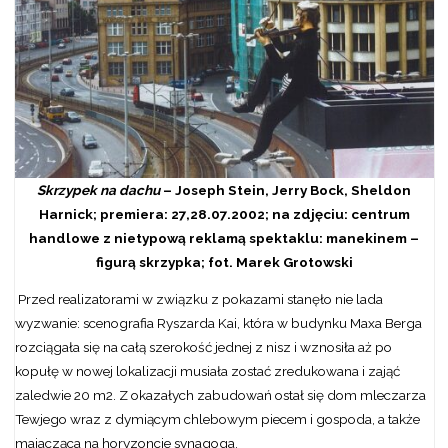
Skrzypek na dachu
– Joseph Stein, Jerry Bock, Sheldon
Harnick; premiera: 27,28.07.2002; na zdjęciu: centrum
handlowe z nietypową reklamą spektaklu: manekinem –
figurą skrzypka; fot. Marek Grotowski
Przed realizatorami w związku z pokazami stanęło nie lada
wyzwanie: scenografia Ryszarda Kai, która w budynku Maxa Berga
rozciągała się na całą szerokość jednej z nisz i wznosiła aż po
kopułę w nowej lokalizacji musiała zostać zredukowana i zająć
zaledwie 20 m2. Z okazałych zabudowań ostał się dom mleczarza
Tewjego wraz z dymiącym chlebowym piecem i gospoda, a także
majacząca na horyzoncie synagoga.