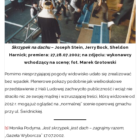
Skrzypek na dachu
– Joseph Stein, Jerry Bock, Sheldon
Harnick; premiera: 27,28.07.2002; na zdjęciu: wykonawcy
wchodzący na scenę; fot. Marek Grotowski
Pomimo niesprzyjającej pogody widowisko udało się zrealizować
bez wpadek. Plenerowe pokazy podobnie jak wielkoskalowe
przedstawienie z Hali Ludowej zachwyciło publiczność i wciąż nie
straciło nic ze swojej mądrej i wzruszającej treści, którą widzowie od
2012 r. mogą już oglądać na „normalnej” scenie operowej gmachu
przy ul. Świdnickiej.
[1]
Monika Podyma,
Jest skrzypek, jest dach – zagrajmy razem
,
„Gazeta Wyborcza” 17.07.2002.