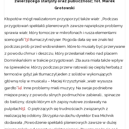
zwierzęcego statysty oraz publiczność; fot. Marek
Grotowski
Kłopotów mógł realizatorom przysporzyć także wiatr: „Podczas
przygotowań spektakli plenerowych zawsze największe problemy
sprawia wiatr, który łomocze w mikrofonach i rusza elementami
scenografii”
[3]
tłumaczył reżyser. Pogoda dała się we znaki też
podczas prób przed widowiskiem, które to musiały być przerywane
z powodu chmur i deszczu, który przesłaniał niebo nad placem
Dominikańskim w trakcie przygotowań. Zła aura miała także wpływ
na śpiewaków, którzy podczas przerw ratowali się ciepłą herbatą z
termosów gdyż jak tłumaczył jeden z solistów wykonujących
główną rolę w musicalu – Maciej Krzysztyniak „wiatr wysusza
gardło”
[4]
. Inne problemy mieli muzycy. Na swoje podniebne
miejsce pracy z powodu silnych podmuchów zabierali… spinacze
do bielizny, dzięki którym ich zapisy nutowe zostawały na
pulpitach
[5]
. O piętrzących się trudnościach związanych z
realizacją tej odsłony
Skrzypka na dachu
dyrektor Ewa Michnik
dodawała „Powodzenie spektakli plenerowych zawsze w dużej