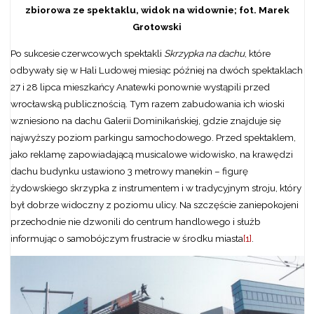
zbiorowa ze spektaklu, widok na widownie; fot. Marek
Grotowski
Po sukcesie czerwcowych spektakli
Skrzypka na dachu
, które
odbywały się w Hali Ludowej miesiąc później na dwóch spektaklach
27 i 28 lipca mieszkańcy Anatewki ponownie wystąpili przed
wrocławską publicznością. Tym razem zabudowania ich wioski
wzniesiono na dachu Galerii Dominikańskiej, gdzie znajduje się
najwyższy poziom parkingu samochodowego. Przed spektaklem,
jako reklamę zapowiadającą musicalowe widowisko, na krawędzi
dachu budynku ustawiono 3 metrowy manekin – figurę
żydowskiego skrzypka z instrumentem i w tradycyjnym stroju, który
był dobrze widoczny z poziomu ulicy. Na szczęście zaniepokojeni
przechodnie nie dzwonili do centrum handlowego i służb
informując o samobójczym frustracie w środku miasta
[1]
.