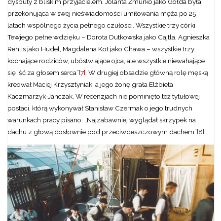
dysputy z bliskim przyjacielem. Jolanta Żmurko jako Gołda była
przekonująca w swej nieświadomości umiłowania męża po 25
latach wspólnego życia pełnego czułości. Wszystkie trzy córki
Tewjego pełne wdzięku – Dorota Dutkowska jako Cajtla, Agnieszka
Rehlis jako Hudel, Magdalena Kot jako Chawa – wszystkie trzy
kochające rodziców, ubóstwiające ojca, ale wszystkie niewahające
się iść za głosem serca”
[7]
. W drugiej obsadzie główną rolę męską
kreował Maciej Krzysztyniak, a jego żonę grała Elżbieta
Kaczmarzyk-Janczak. W recenzjach nie pominięto też tytułowej
postaci, którą wykonywał Stanisław Czermak o jego trudnych
warunkach pracy pisano: „Najzabawniej wyglądał skrzypek na
dachu z głową dosłownie pod przeciwdeszczowym dachem”
[8]
.