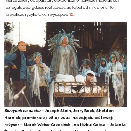
mierze zależy od aparatury elektronicznej, Zawsze może się coś
rozregulować, gdzieś rozlutować się kabel od mikrofonu. To
największe ryzyko takich występów”
[6]
.
Skrzypek na dachu
– Joseph Stein, Jerry Bock, Sheldon
Harnick; premiera: 27,28.07.2002; na zdjęciu od lewej:
reżyser – Marek Weiss-Grzesiński, na łóżku: Gołda – Jolanta